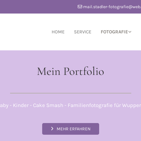
mail.stadler-fotografie@web

HOME
SERVICE
FOTOGRAFIE
Mein Portfolio
aby - Kinder - Cake Smash - Familienfotografie für Wuppe
MEHR ERFAHREN