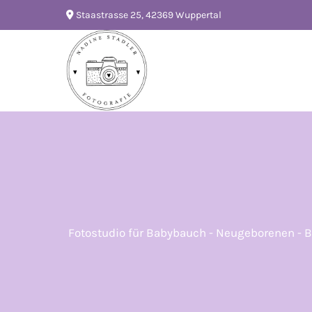
Staastrasse 25, 42369 Wuppertal

Fotostudio für Babybauch - Neugeborenen - B