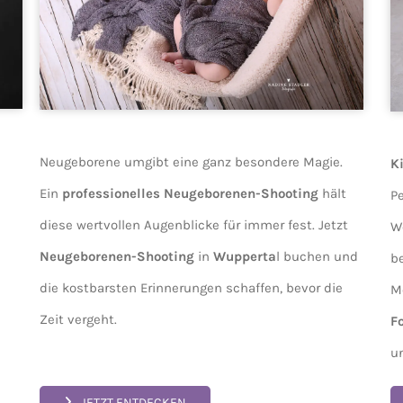
Neugeborene umgibt eine ganz besondere Magie.
K
Ein
professionelles Neugeborenen-Shooting
hält
P
diese wertvollen Augenblicke für immer fest. Jetzt
We
Neugeborenen-Shooting
in
Wupperta
l buchen und
b
die kostbarsten Erinnerungen schaffen, bevor die
M
Zeit vergeht.
F
u
JETZT ENTDECKEN