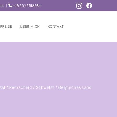
.de
|
+49 202 2518934

PREISE
ÜBER MICH
KONTAKT
rtal / Remscheid / Schwelm / Bergisches Land